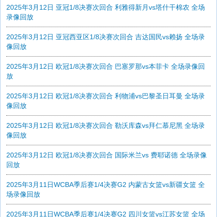
2025年3月12日 亚冠1/8决赛次回合 利雅得新月vs塔什干棉农 全场
录像回放
2025年3月12日 亚冠西亚区1/8决赛次回合 吉达国民vs赖扬 全场录
像回放
2025年3月12日 欧冠1/8决赛次回合 巴塞罗那vs本菲卡 全场录像回
放
2025年3月12日 欧冠1/8决赛次回合 利物浦vs巴黎圣日耳曼 全场录
像回放
2025年3月12日 欧冠1/8决赛次回合 勒沃库森vs拜仁慕尼黑 全场录
像回放
2025年3月12日 欧冠1/8决赛次回合 国际米兰vs 费耶诺德 全场录像
回放
2025年3月11日WCBA季后赛1/4决赛G2 内蒙古女篮vs新疆女篮 全
场录像回放
2025年3月11日WCBA季后赛1/4决赛G2 四川女篮vs江苏女篮 全场