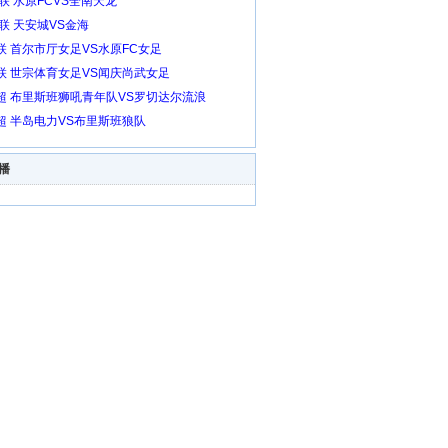
2联 水原FCVS全南天龙
2联 天安城VS金海
联 首尔市厅女足VS水原FC女足
联 世宗体育女足VS闻庆尚武女足
超 布里斯班狮吼青年队VS罗切达尔流浪
超 半岛电力VS布里斯班狼队
播