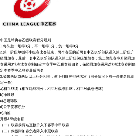
中国足球协会乙级联赛积分规则
1.每队胜一场得3分，平一场得1分，负一场得0分
2.第一阶段单循环小组赛比赛结束，两个赛区的前两名中乙俱乐部队进入第二阶段升
级附加赛，最后一名中乙俱乐部队进入第二阶段保级附加赛；第二阶段赛事升级附加
赛采用3轮淘汰赛赛制确定本赛季中乙联赛前四名，保级附加赛采用2轮淘汰赛赛制确
定本赛季中乙联赛最后两名
3.如果两队或两队以上积分相等，依下列顺序排列名次（同分情况下有一条排名规则
写一条）
a)相互战绩（相互对战积分，相互对战净胜球，相互对战总进球）
b)净胜球
c)总进球数
d)公平竞赛积分
e)抽签
升级&降级名额
（一）联赛前两名直接升入下赛季中甲联赛
（二）保级附加赛负者降入中冠联赛