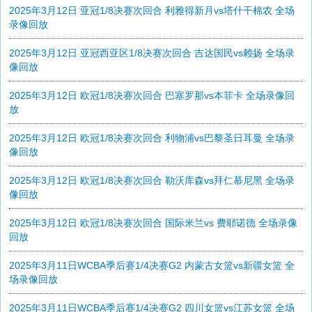
2025年3月12日 亚冠1/8决赛次回合 利雅得新月vs塔什干棉农 全场
录像回放
2025年3月12日 亚冠西亚区1/8决赛次回合 吉达国民vs赖扬 全场录
像回放
2025年3月12日 欧冠1/8决赛次回合 巴塞罗那vs本菲卡 全场录像回
放
2025年3月12日 欧冠1/8决赛次回合 利物浦vs巴黎圣日耳曼 全场录
像回放
2025年3月12日 欧冠1/8决赛次回合 勒沃库森vs拜仁慕尼黑 全场录
像回放
2025年3月12日 欧冠1/8决赛次回合 国际米兰vs 费耶诺德 全场录像
回放
2025年3月11日WCBA季后赛1/4决赛G2 内蒙古女篮vs新疆女篮 全
场录像回放
2025年3月11日WCBA季后赛1/4决赛G2 四川女篮vs江苏女篮 全场