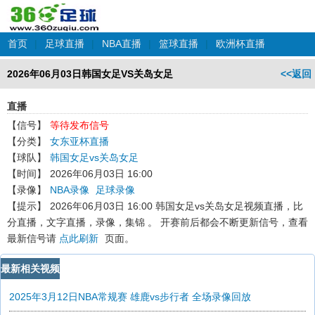
首页
|
足球直播
|
NBA直播
|
篮球直播
|
欧洲杯直播
2026年06月03日韩国女足VS关岛女足
<<返回
直播
【信号】
等待发布信号
【分类】
女东亚杯直播
【球队】
韩国女足vs关岛女足
【时间】
2026年06月03日 16:00
【录像】
NBA录像
足球录像
【提示】
2026年06月03日 16:00 韩国女足vs关岛女足
视频直播，比
分直播，文字直播，录像，集锦 。 开赛前后都会不断更新信号，查看
最新信号请
点此刷新
页面。
最新相关视频
2025年3月12日NBA常规赛 雄鹿vs步行者 全场录像回放