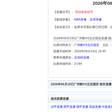
2026年
【直播信号】：
等待发布信号
【集锦录像】：
NBA录像
足球录像
【友好提示】：如果本页面比赛已经过期，
2026年06月19日广州豹VS北京国安直播 
比赛对阵双方：
广州豹VS北京国安
主队：
直播开始时间：2026年06月19日 19:30
赛事所属类别：
足协杯直播
比赛持续时间：2小时
2026年06月19日广州豹VS北京国安 相关直播
相关联赛直播
法甲直播
西甲直播
德甲直播
英超直播
中超直