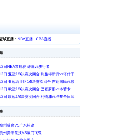
篮球直播
：
NBA直播
CBA直播
频
12日NBA常规赛 雄鹿vs步行者
12日 亚冠1/8决赛次回合 利雅得新月vs塔什干
12日 亚冠西亚区1/8决赛次回合 吉达国民vs赖
12日 欧冠1/8决赛次回合 巴塞罗那vs本菲卡
12日 欧冠1/8决赛次回合 利物浦vs巴黎圣日耳
事
 赣州瑞狮VS广东铭途
 贵州贵阳竞技VS厦门飞鹭