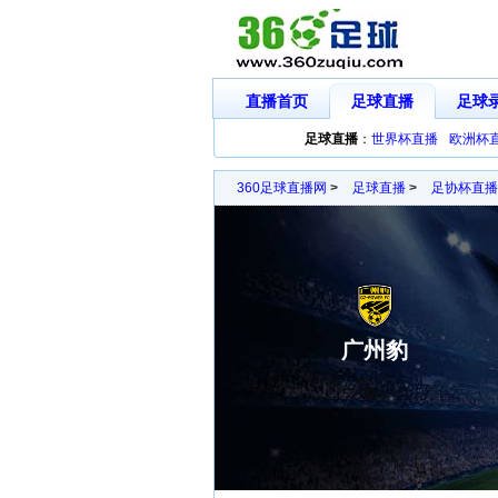
直播首页
足球直播
足球
足球直播
：
世界杯直播
欧洲杯
360足球直播网
>
足球直播
>
足协杯直播
广州豹