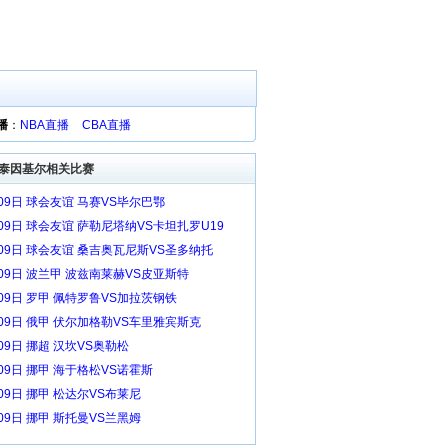
播
：
NBA直播
CBA直播
泰因基尔相关比赛
月09日 球会友谊 马赛VS毕尔巴鄂
月09日 球会友谊 萨勒尼塔纳VS卡坦扎罗U19
月09日 球会友谊 桑吉奥瓦尼斯VS圣多纳托
月09日 波兰甲 波兹南莱赫VS皮亚斯特
月09日 罗甲 佩特罗鲁VS加拉茨钢铁
月09日 俄甲 伏尔加格勒VS车里雅宾斯克
09日 挪超 汉坎VS奥勒松
09日 挪甲 海于格松VS诺霍斯
09日 挪甲 松达尔VS布莱尼
09日 挪甲 斯托曼VS兰黑姆