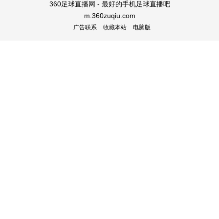
360足球直播网 - 最好的手机足球直播吧
m.360zuqiu.com
广告联系
收藏本站
电脑版