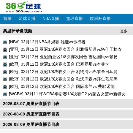
首页
|
足球直播
|
NBA直播
|
篮球直播
|
欧洲杯直播
奥里萨录像视频
更多...
[NBA] 03月12日NBA常规赛 雄鹿vs步行者
[亚冠] 03月12日 亚冠1/8决赛次回合 利雅得新月vs塔什干棉农
[亚冠] 03月12日 亚冠西亚区1/8决赛次回合 吉达国民vs赖扬
[欧冠] 03月12日 欧冠1/8决赛次回合 巴塞罗那vs本菲卡
[欧冠] 03月12日 欧冠1/8决赛次回合 利物浦vs巴黎圣日耳曼
[欧冠] 03月12日 欧冠1/8决赛次回合 勒沃库森vs拜仁慕尼黑
[欧冠] 03月12日 欧冠1/8决赛次回合 国际米兰vs 费耶诺德
[WCBA] 03月11日WCBA季后赛1/4决赛G2 内蒙古女篮vs新疆女
篮
2026-08-07 奥里萨直播节目表
2026-08-08 奥里萨直播节目表
2026-08-09 奥里萨直播节目表