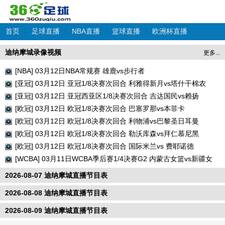
首页
|
足球直播
|
NBA直播
|
篮球直播
|
欧洲杯直播
迪纳摩城录像视频
更多...
[NBA] 03月12日NBA常规赛 雄鹿vs步行者
[亚冠] 03月12日 亚冠1/8决赛次回合 利雅得新月vs塔什干棉农
[亚冠] 03月12日 亚冠西亚区1/8决赛次回合 吉达国民vs赖扬
[欧冠] 03月12日 欧冠1/8决赛次回合 巴塞罗那vs本菲卡
[欧冠] 03月12日 欧冠1/8决赛次回合 利物浦vs巴黎圣日耳曼
[欧冠] 03月12日 欧冠1/8决赛次回合 勒沃库森vs拜仁慕尼黑
[欧冠] 03月12日 欧冠1/8决赛次回合 国际米兰vs 费耶诺德
[WCBA] 03月11日WCBA季后赛1/4决赛G2 内蒙古女篮vs新疆女
篮
2026-08-07 迪纳摩城直播节目表
2026-08-08 迪纳摩城直播节目表
2026-08-09 迪纳摩城直播节目表