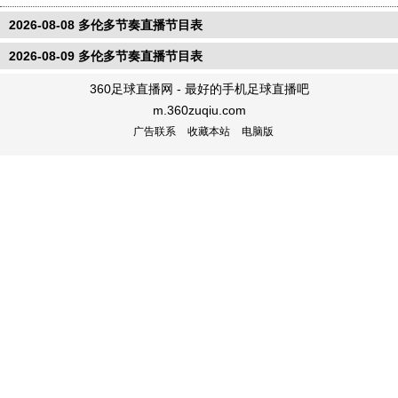
2026-08-08 多伦多节奏直播节目表
2026-08-09 多伦多节奏直播节目表
360足球直播网 - 最好的手机足球直播吧
m.360zuqiu.com
广告联系
收藏本站
电脑版