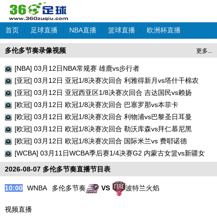
首页
|
足球直播
|
NBA直播
|
篮球直播
|
欧洲杯直播
多伦多节奏录像视频
更多...
[NBA] 03月12日NBA常规赛 雄鹿vs步行者
[亚冠] 03月12日 亚冠1/8决赛次回合 利雅得新月vs塔什干棉农
[亚冠] 03月12日 亚冠西亚区1/8决赛次回合 吉达国民vs赖扬
[欧冠] 03月12日 欧冠1/8决赛次回合 巴塞罗那vs本菲卡
[欧冠] 03月12日 欧冠1/8决赛次回合 利物浦vs巴黎圣日耳曼
[欧冠] 03月12日 欧冠1/8决赛次回合 勒沃库森vs拜仁慕尼黑
[欧冠] 03月12日 欧冠1/8决赛次回合 国际米兰vs 费耶诺德
[WCBA] 03月11日WCBA季后赛1/4决赛G2 内蒙古女篮vs新疆女
篮
2026-08-07 多伦多节奏直播节目表
10:00
WNBA
多伦多节奏
VS
波特兰火焰
视频直播