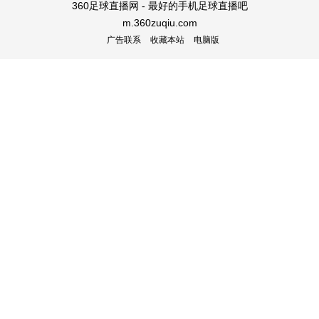
360足球直播网 - 最好的手机足球直播吧
m.360zuqiu.com
广告联系
收藏本站
电脑版