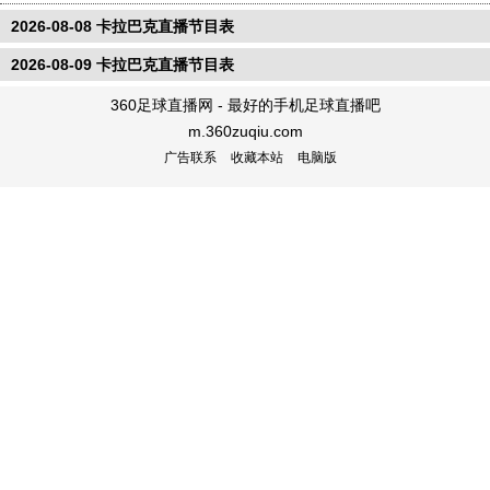
2026-08-08 卡拉巴克直播节目表
2026-08-09 卡拉巴克直播节目表
360足球直播网 - 最好的手机足球直播吧
m.360zuqiu.com
广告联系
收藏本站
电脑版