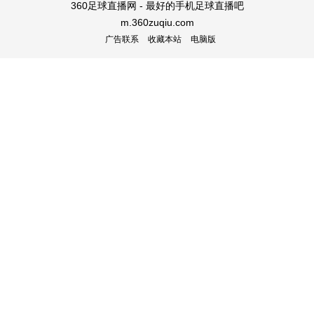
360足球直播网 - 最好的手机足球直播吧
m.360zuqiu.com
广告联系
收藏本站
电脑版