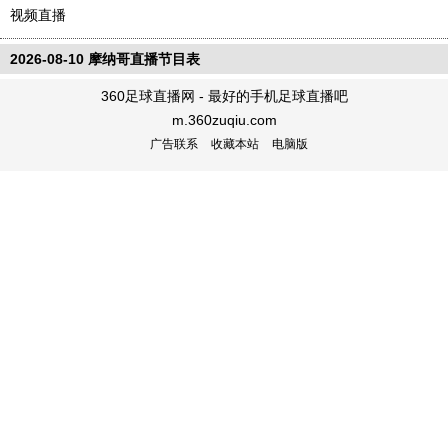
视频直播
2026-08-10 摩纳哥直播节目表
360足球直播网 - 最好的手机足球直播吧
m.360zuqiu.com
广告联系
收藏本站
电脑版