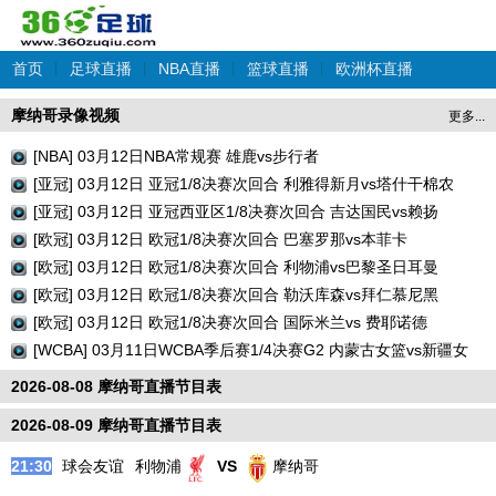
首页
|
足球直播
|
NBA直播
|
篮球直播
|
欧洲杯直播
摩纳哥录像视频
更多...
[NBA] 03月12日NBA常规赛 雄鹿vs步行者
[亚冠] 03月12日 亚冠1/8决赛次回合 利雅得新月vs塔什干棉农
[亚冠] 03月12日 亚冠西亚区1/8决赛次回合 吉达国民vs赖扬
[欧冠] 03月12日 欧冠1/8决赛次回合 巴塞罗那vs本菲卡
[欧冠] 03月12日 欧冠1/8决赛次回合 利物浦vs巴黎圣日耳曼
[欧冠] 03月12日 欧冠1/8决赛次回合 勒沃库森vs拜仁慕尼黑
[欧冠] 03月12日 欧冠1/8决赛次回合 国际米兰vs 费耶诺德
[WCBA] 03月11日WCBA季后赛1/4决赛G2 内蒙古女篮vs新疆女
篮
2026-08-08 摩纳哥直播节目表
2026-08-09 摩纳哥直播节目表
21:30
球会友谊
利物浦
VS
摩纳哥