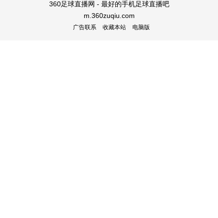
360足球直播网 - 最好的手机足球直播吧
m.360zuqiu.com
广告联系
收藏本站
电脑版