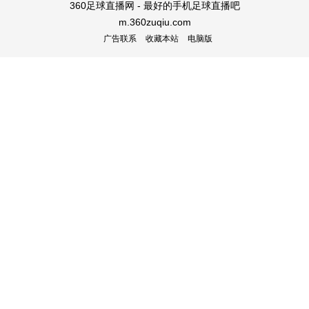
360足球直播网 - 最好的手机足球直播吧
m.360zuqiu.com
广告联系
收藏本站
电脑版