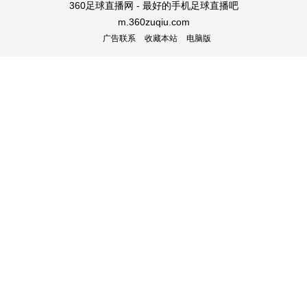
360足球直播网 - 最好的手机足球直播吧
m.360zuqiu.com
广告联系
收藏本站
电脑版