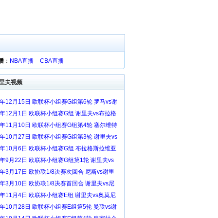
播
：
NBA直播
CBA直播
里夫视频
3年12月15日 欧联杯小组赛G组第6轮 罗马vs谢
 全场录像回放
3年12月1日 欧联杯小组赛G组 谢里夫vs布拉格
维亚 全场录像回放
3年11月10日 欧联杯小组赛G组第4轮 塞尔维特
谢里夫 全场录像回放
3年10月27日 欧联杯小组赛G组第3轮 谢里夫vs
维特 全场录像回放
23年10月6日 欧联杯小组赛G组 布拉格斯拉维亚
谢里夫 全场录像回放
3年9月22日 欧联杯小组赛G组第1轮 谢里夫vs
 全场录像回放
3年3月17日 欧协联1/8决赛次回合 尼斯vs谢里
全场录像回放
3年3月10日 欧协联1/8决赛首回合 谢里夫vs尼
全场录像回放
2年11月4日 欧联杯小组赛E组 谢里夫vs奥莫尼
全场录像回放
2年10月28日 欧联杯小组赛E组第5轮 曼联vs谢
 全场录像回放