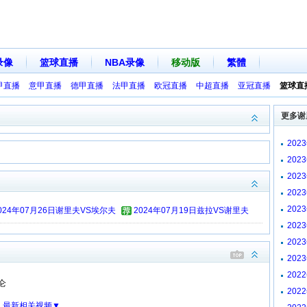
录像
篮球直播
NBA录像
移动版
繁體
甲直播
意甲直播
德甲直播
法甲直播
欧冠直播
中超直播
亚冠直播
篮球直
更多谢
202
里夫
202
斯拉
202
vs
202
塞尔
20
024年07月26日谢里夫VS埃尔夫
2024年07月19日兹拉VS谢里夫
vs
202
斯堡
罗马
202
夫 
202
斯 
202
仑
亚 
202
里夫
：
最新相关视频▼