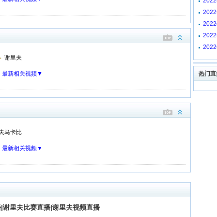
202
vs
202
家社
202
联 
202
谢里
20
夫 
谢里夫
：
最新相关视频▼
热门直
夫马卡比
：
最新相关视频▼
|谢里夫比赛直播|谢里夫视频直播