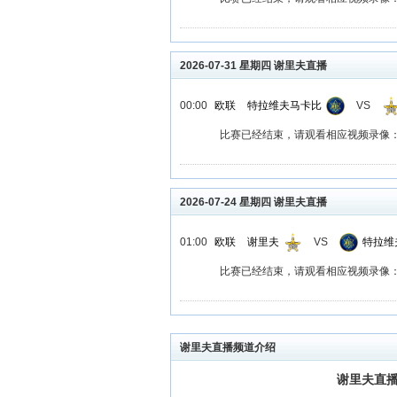
2026-07-31 星期四 谢里夫直播
00:00
欧联
特拉维夫马卡比
VS
比赛已经结束，请观看相应视频录像
2026-07-24 星期四 谢里夫直播
01:00
欧联
谢里夫
VS
特拉维
比赛已经结束，请观看相应视频录像
谢里夫直播频道介绍
谢里夫直播