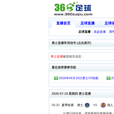
直播首页
足球直播
足球
足球直播
：
英超直播
西
勇士直播常用信号 [点击展开]
勇士直播
频道相关信息：
最近推荐赛事导航
2026年04月16日勇士VS快船
2
2026-07-19 星期四 勇士直播
08:30
夏季联赛
勇士
VS
湖人
比赛已经结束，请观看相应视频录像