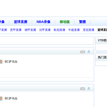
录像
篮球直播
NBA录像
移动版
繁體
甲直播
意甲直播
德甲直播
法甲直播
欧冠直播
中超直播
亚冠直播
篮球直
VTB
热门直
BC萨马拉
BC萨马拉