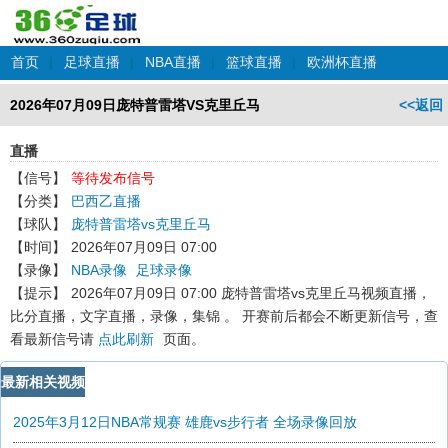
首页
|
足球直播
|
NBA直播
|
篮球直播
|
欧洲杯直播
2026年07月09日庞特普雷塔VS克里丘马
<<返回
直播
【信号】
等待发布信号
【分类】
巴西乙直播
【球队】
庞特普雷塔vs克里丘马
【时间】
2026年07月09日 07:00
【录像】
NBA录像
足球录像
【提示】
2026年07月09日 07:00 庞特普雷塔vs克里丘马
视频直播，
比分直播，文字直播，录像，集锦 。 开赛前后都会不断更新信号，查
看最新信号请
点此刷新
页面。
最新相关视频
2025年3月12日NBA常规赛 雄鹿vs步行者 全场录像回放