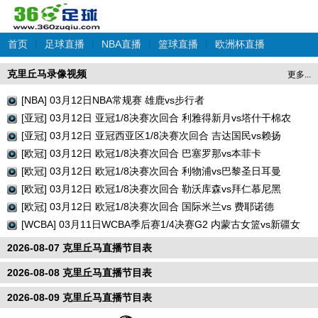
首页
|
足球直播
|
NBA直播
|
篮球直播
|
欧洲杯直播
克里丘马录像视频
更多...
[NBA] 03月12日NBA常规赛 雄鹿vs步行者
[亚冠] 03月12日 亚冠1/8决赛次回合 利雅得新月vs塔什干棉农
[亚冠] 03月12日 亚冠西亚区1/8决赛次回合 吉达国民vs赖扬
[欧冠] 03月12日 欧冠1/8决赛次回合 巴塞罗那vs本菲卡
[欧冠] 03月12日 欧冠1/8决赛次回合 利物浦vs巴黎圣日耳曼
[欧冠] 03月12日 欧冠1/8决赛次回合 勒沃库森vs拜仁慕尼黑
[欧冠] 03月12日 欧冠1/8决赛次回合 国际米兰vs 费耶诺德
[WCBA] 03月11日WCBA季后赛1/4决赛G2 内蒙古女篮vs新疆女
篮
2026-08-07 克里丘马直播节目表
2026-08-08 克里丘马直播节目表
2026-08-09 克里丘马直播节目表