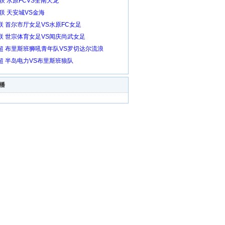
2联 水原FCVS全南天龙
2联 天安城VS金海
联 首尔市厅女足VS水原FC女足
联 世宗体育女足VS闻庆尚武女足
超 布里斯班狮吼青年队VS罗切达尔流浪
超 半岛电力VS布里斯班狼队
播