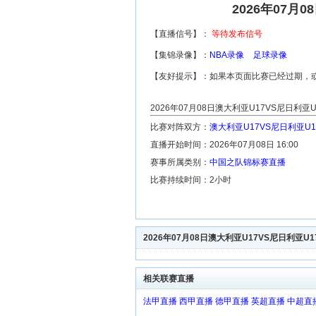
2026年07月
【直播信号】：
等待发布信号
【集锦录像】：
NBA录像
足球录像
【友好提示】：如果本页面比赛已经过期，
2026年07月08日澳大利亚U17VS尼日利亚
比赛对阵双方：
澳大利亚U17VS尼日利亚U1
直播开始时间：2026年07月08日 16:00
赛事所属类别：
中国之队锦标赛直播
比赛持续时间：2小时
2026年07月08日澳大利亚U17VS尼日利亚U1
相关联赛直播
法甲直播
西甲直播
德甲直播
英超直播
中超直