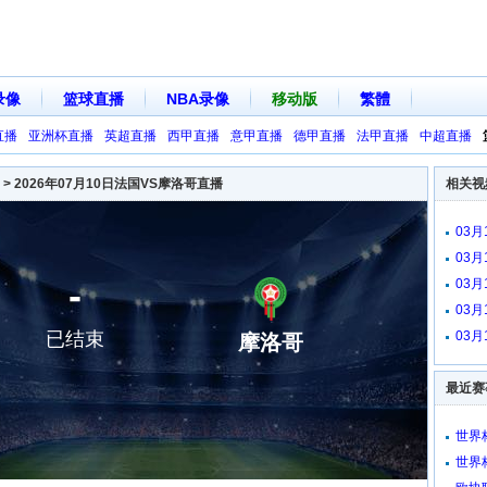
录像
篮球直播
NBA录像
移动版
繁體
直播
亚洲杯直播
英超直播
西甲直播
意甲直播
德甲直播
法甲直播
中超直播
>
2026年07月10日法国VS摩洛哥直播
相关视
03月
03月
棉农
-
03月
扬
03月
已结束
03月
摩洛哥
曼
最近赛
世界
世界