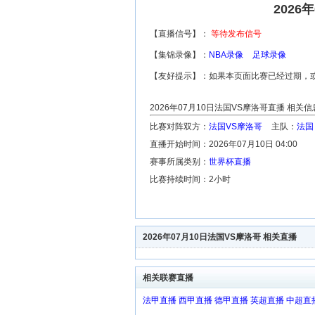
2026
【直播信号】：
等待发布信号
【集锦录像】：
NBA录像
足球录像
【友好提示】：如果本页面比赛已经过期，
2026年07月10日法国VS摩洛哥直播 相关信
比赛对阵双方：
法国VS摩洛哥
主队：
法国
直播开始时间：2026年07月10日 04:00
赛事所属类别：
世界杯直播
比赛持续时间：2小时
2026年07月10日法国VS摩洛哥 相关直播
相关联赛直播
法甲直播
西甲直播
德甲直播
英超直播
中超直