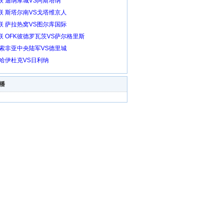
联 迪纳摩城VS阿斯塔纳
联 斯塔尔南VS戈塔维京人
联 萨拉热窝VS图尔库国际
联 OFK彼德罗瓦茨VS萨尔格里斯
 索非亚中央陆军VS德里城
 哈伊杜克VS日利纳
播