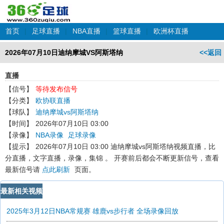
首页
|
足球直播
|
NBA直播
|
篮球直播
|
欧洲杯直播
2026年07月10日迪纳摩城VS阿斯塔纳
<<返回
直播
【信号】
等待发布信号
【分类】
欧协联直播
【球队】
迪纳摩城vs阿斯塔纳
【时间】
2026年07月10日 03:00
【录像】
NBA录像
足球录像
【提示】
2026年07月10日 03:00 迪纳摩城vs阿斯塔纳
视频直播，比
分直播，文字直播，录像，集锦 。 开赛前后都会不断更新信号，查看
最新信号请
点此刷新
页面。
最新相关视频
2025年3月12日NBA常规赛 雄鹿vs步行者 全场录像回放