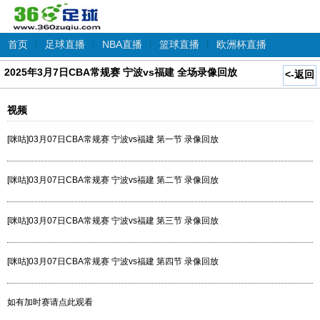
首页
|
足球直播
|
NBA直播
|
篮球直播
|
欧洲杯直播
2025年3月7日CBA常规赛 宁波vs福建 全场录像回放
<-返回
视频
[咪咕]03月07日CBA常规赛 宁波vs福建 第一节 录像回放
[咪咕]03月07日CBA常规赛 宁波vs福建 第二节 录像回放
[咪咕]03月07日CBA常规赛 宁波vs福建 第三节 录像回放
[咪咕]03月07日CBA常规赛 宁波vs福建 第四节 录像回放
如有加时赛请点此观看