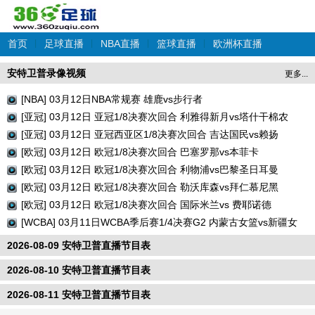
首页
|
足球直播
|
NBA直播
|
篮球直播
|
欧洲杯直播
安特卫普录像视频
更多...
[NBA] 03月12日NBA常规赛 雄鹿vs步行者
[亚冠] 03月12日 亚冠1/8决赛次回合 利雅得新月vs塔什干棉农
[亚冠] 03月12日 亚冠西亚区1/8决赛次回合 吉达国民vs赖扬
[欧冠] 03月12日 欧冠1/8决赛次回合 巴塞罗那vs本菲卡
[欧冠] 03月12日 欧冠1/8决赛次回合 利物浦vs巴黎圣日耳曼
[欧冠] 03月12日 欧冠1/8决赛次回合 勒沃库森vs拜仁慕尼黑
[欧冠] 03月12日 欧冠1/8决赛次回合 国际米兰vs 费耶诺德
[WCBA] 03月11日WCBA季后赛1/4决赛G2 内蒙古女篮vs新疆女
篮
2026-08-09 安特卫普直播节目表
2026-08-10 安特卫普直播节目表
2026-08-11 安特卫普直播节目表