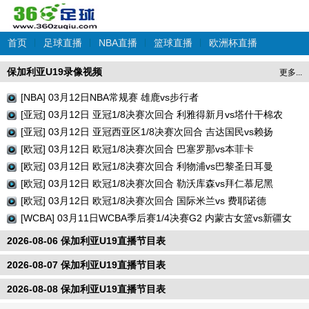
首页
|
足球直播
|
NBA直播
|
篮球直播
|
欧洲杯直播
保加利亚U19录像视频
更多...
[NBA] 03月12日NBA常规赛 雄鹿vs步行者
[亚冠] 03月12日 亚冠1/8决赛次回合 利雅得新月vs塔什干棉农
[亚冠] 03月12日 亚冠西亚区1/8决赛次回合 吉达国民vs赖扬
[欧冠] 03月12日 欧冠1/8决赛次回合 巴塞罗那vs本菲卡
[欧冠] 03月12日 欧冠1/8决赛次回合 利物浦vs巴黎圣日耳曼
[欧冠] 03月12日 欧冠1/8决赛次回合 勒沃库森vs拜仁慕尼黑
[欧冠] 03月12日 欧冠1/8决赛次回合 国际米兰vs 费耶诺德
[WCBA] 03月11日WCBA季后赛1/4决赛G2 内蒙古女篮vs新疆女
篮
2026-08-06 保加利亚U19直播节目表
2026-08-07 保加利亚U19直播节目表
2026-08-08 保加利亚U19直播节目表