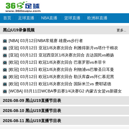
首页
|
足球直播
|
NBA直播
|
篮球直播
|
欧洲杯直播
黑山U19录像视频
更多...
[NBA] 03月12日NBA常规赛 雄鹿vs步行者
[亚冠] 03月12日 亚冠1/8决赛次回合 利雅得新月vs塔什干棉农
[亚冠] 03月12日 亚冠西亚区1/8决赛次回合 吉达国民vs赖扬
[欧冠] 03月12日 欧冠1/8决赛次回合 巴塞罗那vs本菲卡
[欧冠] 03月12日 欧冠1/8决赛次回合 利物浦vs巴黎圣日耳曼
[欧冠] 03月12日 欧冠1/8决赛次回合 勒沃库森vs拜仁慕尼黑
[欧冠] 03月12日 欧冠1/8决赛次回合 国际米兰vs 费耶诺德
[WCBA] 03月11日WCBA季后赛1/4决赛G2 内蒙古女篮vs新疆女
篮
2026-08-09 黑山U19直播节目表
2026-08-10 黑山U19直播节目表
2026-08-11 黑山U19直播节目表