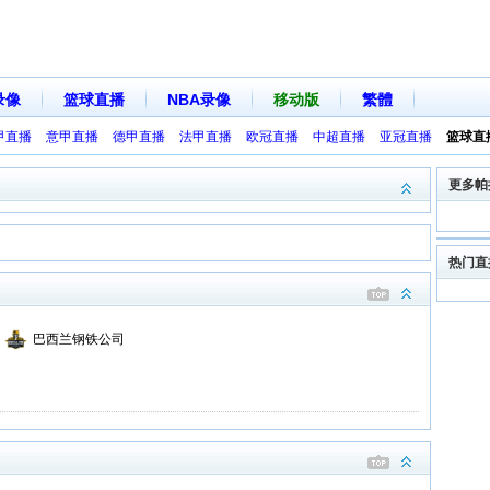
录像
篮球直播
NBA录像
移动版
繁體
甲直播
意甲直播
德甲直播
法甲直播
欧冠直播
中超直播
亚冠直播
篮球直
更多帕
热门直
巴西兰钢铁公司