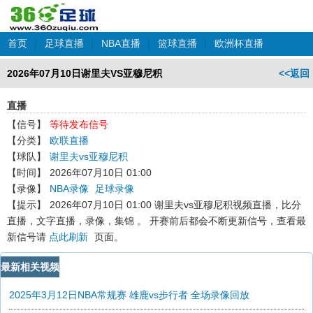
首页
|
足球直播
|
NBA直播
|
篮球直播
|
欧洲杯直播
2026年07月10日谢里夫VS亚穆尼积
<<返回
直播
【信号】
等待发布信号
【分类】
欧联直播
【球队】
谢里夫vs亚穆尼积
【时间】
2026年07月10日 01:00
【录像】
NBA录像
足球录像
【提示】
2026年07月10日 01:00 谢里夫vs亚穆尼积
视频直播，比分
直播，文字直播，录像，集锦 。 开赛前后都会不断更新信号，查看最
新信号请
点此刷新
页面。
最新相关视频
2025年3月12日NBA常规赛 雄鹿vs步行者 全场录像回放