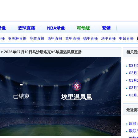
录像
篮球直播
NBA录像
移动版
繁體
直播
亚洲杯直播
英超直播
西甲直播
意甲直播
德甲直播
法甲直播
中超直播
>
2026年07月10日马沙斯洛克VS埃里温凤凰直播
相关视
03月
03月
棉农
-
03月
扬
03月
已结束
03月
埃里温凤凰
曼
最近赛
欧联
欧联