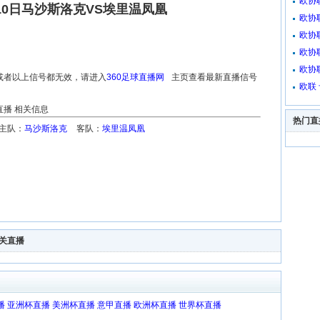
欧协
月10日马沙斯洛克VS埃里温凤凰
欧协
欧协
欧协
欧协
或者以上信号都无效，请进入
360足球直播网
主页查看最新直播信号
欧联
直播 相关信息
热门直
主队：
马沙斯洛克
客队：
埃里温凤凰
相关直播
播
亚洲杯直播
美洲杯直播
意甲直播
欧洲杯直播
世界杯直播