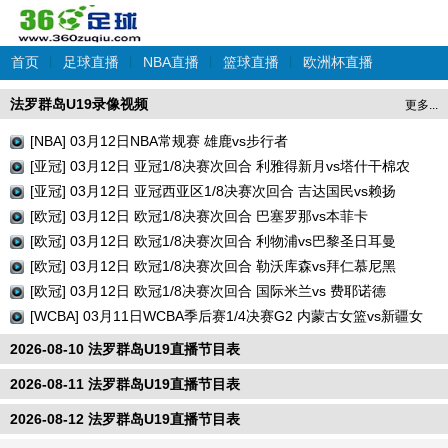
首页
|
足球直播
|
NBA直播
|
篮球直播
|
欧洲杯直播
法罗群岛U19录像视频
更多...
[NBA] 03月12日NBA常规赛 雄鹿vs步行者
[亚冠] 03月12日 亚冠1/8决赛次回合 利雅得新月vs塔什干棉农
[亚冠] 03月12日 亚冠西亚区1/8决赛次回合 吉达国民vs赖扬
[欧冠] 03月12日 欧冠1/8决赛次回合 巴塞罗那vs本菲卡
[欧冠] 03月12日 欧冠1/8决赛次回合 利物浦vs巴黎圣日耳曼
[欧冠] 03月12日 欧冠1/8决赛次回合 勒沃库森vs拜仁慕尼黑
[欧冠] 03月12日 欧冠1/8决赛次回合 国际米兰vs 费耶诺德
[WCBA] 03月11日WCBA季后赛1/4决赛G2 内蒙古女篮vs新疆女
篮
2026-08-10 法罗群岛U19直播节目表
2026-08-11 法罗群岛U19直播节目表
2026-08-12 法罗群岛U19直播节目表